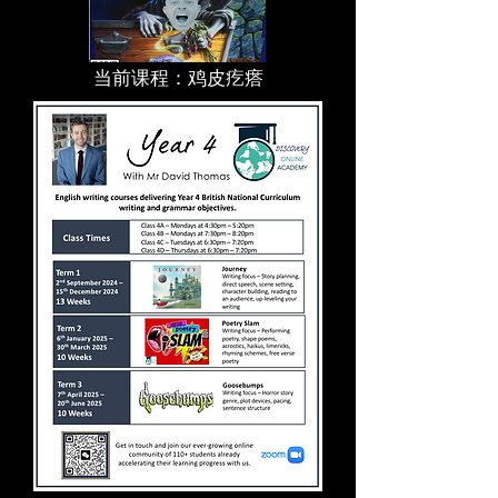
当前课程：鸡皮疙瘩